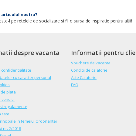
 articolul nostru?
te-l pe retelele de socializare si fii o sursa de inspiratie pentru altii!
matii despre vacanta
Informatii pentru clie
Vouchere de vacanta
e confidentialitate
Conditii de calatorie
datelor cu caracter personal
Acte Calatorie
ookies
FAQ
 de plata
 conditii
si regulamente
n rate
rincipale in temeiul Ordonantei
i nr. 2/2018
Travel