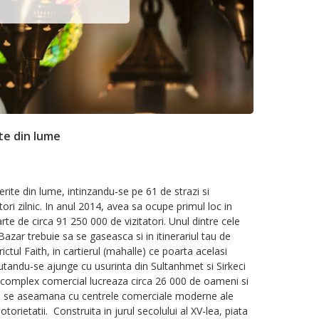
ite din lume
rite din lume, intinzandu-se pe 61 de strazi si
ri zilnic. In anul 2014, avea sa ocupe primul loc in
rte de circa 91 250 000 de vizitatori. Unul dintre cele
ar trebuie sa se gaseasca si in itinerariul tau de
ictul Faith, in cartierul (mahalle) ce poarta acelasi
utandu-se ajunge cu usurinta din Sultanhmet si Sirkeci
tor complex comercial lucreaza circa 26 000 de oameni si
i nu se aseamana cu centrele comerciale moderne ale
otorietatii. Construita in jurul secolului al XV-lea, piata