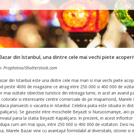
Bazar din Istanbul, una dintre cele mai vechi piete acoper
o: Prophotoo/Shutterstock.com
zar din Istanbul este una dintre cele mai mari si mai vechi piete acope
d peste 4000 de magazine ce atrag intre 250 000 si 400 000 de vizitato
or mai vizitate obiective turistice din intreaga lume, in acel an avand pa
 colorate si interesante centre comerciale de pe mapamond, Marele Baz
daca planuiesti o vacanta in Istanbul. Celebra piata este situata in distr
aliçarsi). Se gaseste intre moscheile Beyazit si Nuruosmaniye, aici p
mvaiul pana la statia Beyazit-Kapaliçarsi. In prezent, in acest inflori
c, dupa cum am mai spus, intre 250 000 si 400 000 de vizitatori. Des
ui, Marele Bazar vine cu avantajul formidabil al diversitatii, istoriei si n