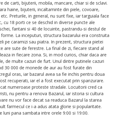
e de carti, bijuterii, mobila, mancare, chiar si de sclavi.
a haine, bijuterii, incaltaminte din piele, covoare,
tc. Preturile, in general, nu sunt fixe, iar targuiala face
c, cu 18 porti ce se deschid in diverse puncte ale
hei, fantani si 40 de locuinte, pastrandu-si destul de
e forme. La inceputuri, structura bazarului era construita
i pe caramizi sau piatra. In prezent, structura pietei
 are sute de ferestre. La final de zi, fiecare stand al
ruleaza in fiecare zona. Si, in mod curios, chiar daca are
, de multe cazuri de furt. Unul dintre putinele cazuri
cand 30 000 de monede de aur au fost furate din
egul oras, iar bazarul avea sa fie inchis pentru doua
st recuperati, iar el a fost executat prin spanzurare.
cat numeroase proteste stradale. Locuitorii cred ca
sti, nu pentru a renova Bazarul, iar istoria si cultura
novare nu vor face decat sa readuca Bazarul la starea
ult farmecul ce i-a adus atata glorie si popularitate.
luni pana sambata intre orele 9:00 si 19:00.