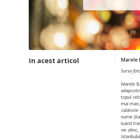
In acest articol
Marele 
Sursa fot
Marele Ba
adapostin
topul cel
mai mari,
calatorie 
nume (Kap
luand tra
vin zilni
Istanbulul