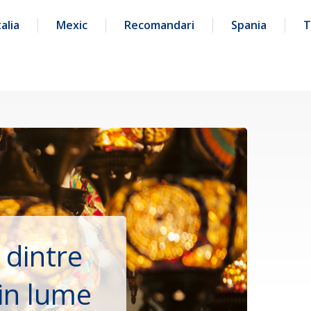
talia
Mexic
Recomandari
Spania
T
 dintre
din lume