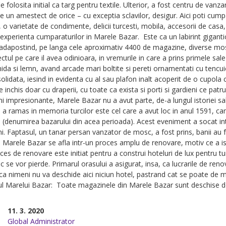
e folosita initial ca targ pentru textile. Ulterior, a fost centru de vanzar
 un amestect de orice – cu exceptia sclavilor, desigur. Aici poti cumpar
o varietate de condimente, delicii turcesti, mobila, accesorii de casa, e
 experienta cumparaturilor in Marele Bazar. Este ca un labirint giganti
 adapostind, pe langa cele aproximativ 4400 de magazine, diverse mosc
ctul pe care il avea odinioara, in vremurile in care a prins primele sal
ida si lemn, avand arcade mari boltite si pereti ornamentati cu tencuiel
olidata, iesind in evidenta cu al sau plafon inalt acoperit de o cupola ce
e inchis doar cu draperii, cu toate ca exista si porti si gardieni ce pat
i impresionante, Marele Bazar nu a avut parte, de-a lungul istoriei sale
e a ramas in memoria turcilor este cel care a avut loc in anul 1591, 
(denumirea bazarului din acea perioada). Acest eveniment a socat intr
. Faptasul, un tanar persan vanzator de mosc, a fost prins, banii au fo
 Marele Bazar se afla intr-un proces amplu de renovare, motiv ce a is
ces de renovare este initiat pentru a construi hoteluri de lux pentru turi
oc se vor pierde. Primarul orasului a asigurat, insa, ca lucrarile de re
si ca nimeni nu va deschide aici niciun hotel, pastrand cat se poate de m
 Marelui Bazar: Toate magazinele din Marele Bazar sunt deschise de 
11. 3. 2020
Global Administrator