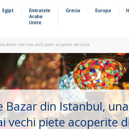
Egipt
Emiratele
Grecia
Europa
I
Arabe
Unite
na dintre cele mai vechi piete acoperite din lume
 Bazar din Istanbul, una
i vechi piete acoperite 