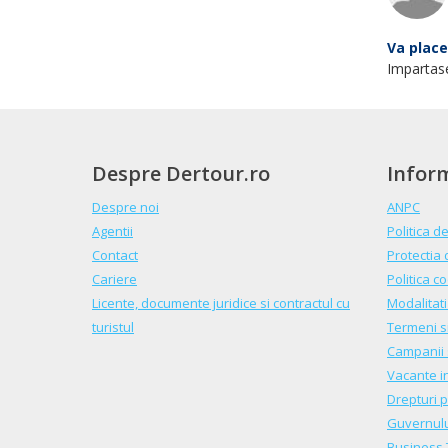
Va place
Impartases
Despre Dertour.ro
Infor
Despre noi
ANPC
Agentii
Politica d
Contact
Protectia 
Cariere
Politica c
Licente, documente juridice si contractul cu
Modalitati
turistul
Termeni si
Campanii 
Vacante i
Drepturi p
Guvernulu
Business 