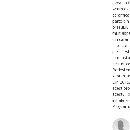
avea sa fi
Acum este
ceramica, 
parte din
orasului,
mult aspe
din caram
este cons
pietei est
dimensiun
de furt c
Bedesten 
saptamani
Din 2015,
acest pro
acestui l
initiala 
Programul