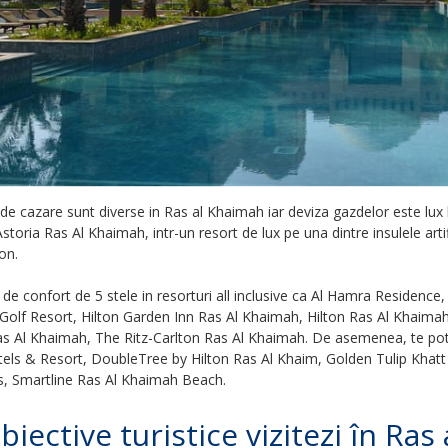
 de cazare sunt diverse in Ras al Khaimah iar deviza gazdelor este lux la
storia Ras Al Khaimah, intr-un resort de lux pe una dintre insulele artif
on.
 de confort de 5 stele in resorturi all inclusive ca Al Hamra Residenc
olf Resort, Hilton Garden Inn Ras Al Khaimah, Hilton Ras Al Khaima
s Al Khaimah, The Ritz-Carlton Ras Al Khaimah. De asemenea, te poti 
els & Resort, DoubleTree by Hilton Ras Al Khaim, Golden Tulip Khat
s, Smartline Ras Al Khaimah Beach.
biective turistice vizitezi în Ra