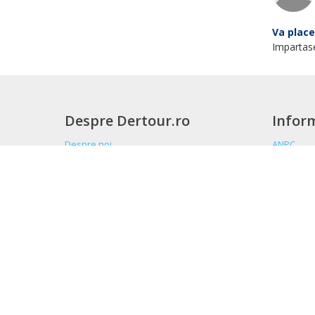
In vacant
si atracti
plajel
muntii
Jebel 
Muzeu
Fortul
orasul
plajel
Jebel 
Fortul
Izvoar
situl 
parcul
Ras a