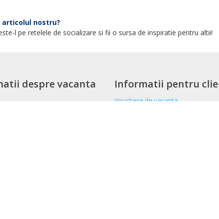
a la Ras al Khaimah, ai prilejul sa cunosti frumusetile autentice ale lu
i turistice din acest emirat:
e retrase si zonele pentru sporturi nautice din Golful Persic;
 Hajar, renumiti pentru traseele de aventura si excursii in desert;
Jais, cel mai inalt munte din Emirate si unde se afla cea mai lunga tirol
l National Ras Al-Khaimah;
 Dhayah, cel mai spectaculos bastion din Emirate;
 fantoma Al Jazirah Al Hamra;
e retrase si zonele pentru sporturi nautice din Golful Persic;
Jais, cel mai inalt munte din Emirate si unde se afla cea mai lunga tirol
 Dhayah, cel mai spectaculos bastion din Emirate;
ele termale Khatt Springs;
arheologic Shimal, aflat in patrimoniul UNESCO;
 acvatic Ice Land Water Park.
l Khaimah