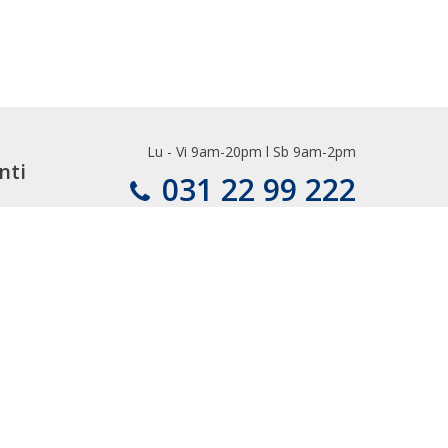
mii arabe. Iata care sunt cele mai importante obiective
iana din lume;
iana din lume;