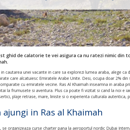
st ghid de calatorie te vei asigura ca nu ratezi nimic din t
mah.
 in cautarea unei vacante in care sa explorezi lumea araba, alege ca de
irate care alcatuiesc Emiratele Arabe Unite. Desi, ocupa doar 2% din su
n comparatie cu emiratele vecine. Ras Al Khaimah inseamna in araba prim
intai la frumusete si aventura. Plus ca poate fi vizitat si cand la noi e
rtici, plaje retrase, mare, liniste si o experienta culturala autentica, p
ajungi in Ras al Khaimah
, se organizeaza curse charter pana la aeroportul nordic Dubai Interna