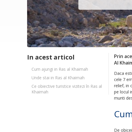
In acest articol
Prin ace
Al Khai
Cum ajungi in Ras al Khaimah
Daca esti
Unde stai in Ras al Khaimah
cele 7 em
relief, i
Ce obiective turistice vizitezi în Ras al
pe locul 
Khaimah
munti dese
Cum 
De obicei