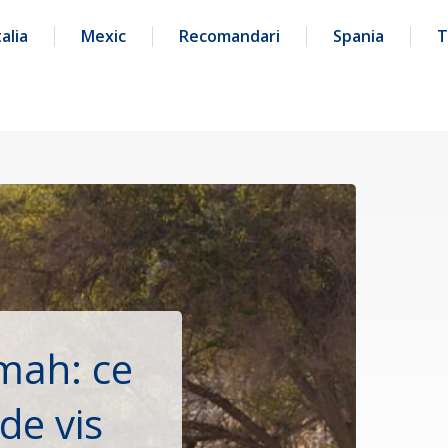
talia
Mexic
Recomandari
Spania
T
imah: ce
de vis